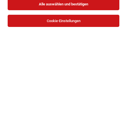
Alle auswählen und bestätigen
Cookie-Einstellungen
TOP-JOB
Social Media & Digital Marketing Expert*in
(m/w/d)
Wien
05.08.2026
Vollzeit
FH Technikum Wien
YOUR EXPERTISE: