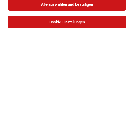
Alle auswählen und bestätigen
Sortieren
30 Jobs
Cookie-Einstellungen
Kindergartenassistent:in (m/w/d)
Wien - Bildungscampus Salvator
06.08.2026
Kaisermühlen
Teilzeit
Vereinigung von Ordensschulen Österreichs
Ihre Aufgabe:
Elementarpädagog:in (m/w/d)