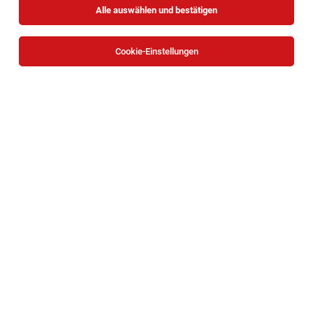
Alle auswählen und bestätigen
Cookie-Einstellungen
TOP-JOB
Customer Success Manager mit Social-
Impact (38,5h) (w/m/x)
Wien
03.08.2026
Vollzeit
Formunauts GmbH
TOP-JOB
HR Payroll Specialist (m/w/x) – 30 Std. in
Wien
Wien
03.08.2026
Teilzeit
KSV1870