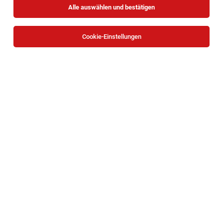
Alle auswählen und bestätigen
Sortieren
30 Jobs
Cookie-Einstellungen
TOP-JOB
BACKBOX- & Regalbetreuer (m/w/d)
Mariazeller Straße 81, 3100 Sankt Pölten
St. Pölten
07.08.2026
Teilzeit | Geringfügig
HOFER KG
Aufgaben, die mich erwarten