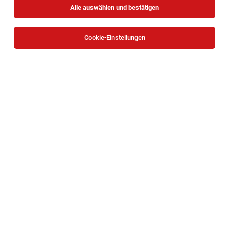
Alle auswählen und bestätigen
Sortieren
30 Jobs
Cookie-Einstellungen
Public Relations Manager (m/w/d)
Wien
04.08.2026
Vollzeit
GMS GOURMET GmbH
Bei uns arbeiten Sie...