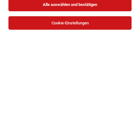
Alle auswählen und bestätigen
Sortieren
30 Jobs
Cookie-Einstellungen
TOP-JOB
Mitarbeiter Verladung (all genders)
Waidhofen an der Ybbs
03.08.2026
Vollzeit
bene
Unternehmensbeschreibung