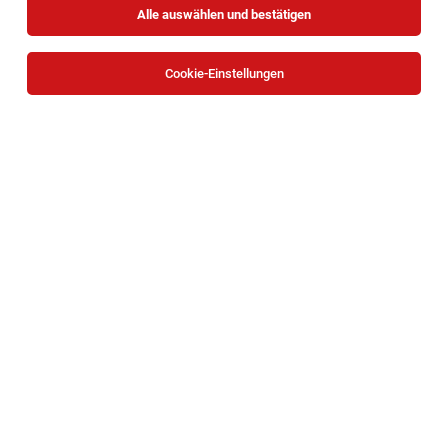
Alle auswählen und bestätigen
Alle Filter
Teilzeit
Cookie-Einstellungen
TOP-JOB
Erfahrene:r Personalverrechner:in - Teilzeit
30 Std./Woche in Wien
Wien
03.08.2026
Teilzeit
KSV1870
Ihr Aufgabengebiet:
TOP-JOB