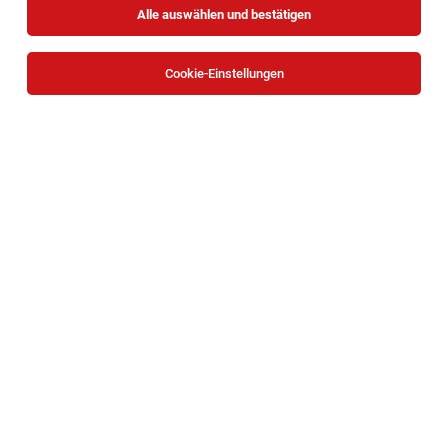
Alle auswählen und bestätigen
Sortieren
30 Jobs
Cookie-Einstellungen
TOP-JOB
HR Payroll Specialist (m/w/x) – 30 Std. in
Wien
Wien
03.08.2026
Teilzeit
KSV1870
Ihr Aufgabengebiet:
TOP-JOB
Erfahrene:r Personalverrechner:in - Teilzeit
30 Std./Woche in Wien