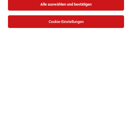
Alle auswählen und bestätigen
Cookie-Einstellungen
Die Stellenanzeige
Erfahrene:r Personalverrechner:in -
Teilzeit 30 Std./Woche in Wien
in
Wien
bei KSV1870 ist
leider nicht mehr verfügbar oder wurde neu
ausgeschrieben.
Zum Firmenprofil
TOP-JOB
Customer Success Manager mit Social-
Impact (38,5h) (w/m/x)
Wien
03.08.2026
Vollzeit
Formunauts GmbH