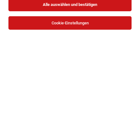
Alle auswählen und bestätigen
Alle Filter
Tulln
Cookie-Einstellungen
Buffetkraft (m/w/d) mit Führerschein für 25
Std. / Woche
Tulln an der Donau
08.08.2026
Teilzeit
GMS GOURMET GmbH
Bei uns arbeiten Sie...