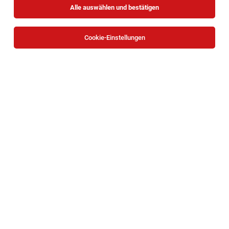
Alle auswählen und bestätigen
Sortieren
30 Jobs
Cookie-Einstellungen
TOP-JOB
HR Payroll Specialist (m/w/x) – 30 Std. in
Wien
Wien
03.08.2026
Teilzeit
KSV1870
Ihr Aufgabengebiet:
TOP-JOB
Erfahrene:r Personalverrechner:in - Teilzeit
30 Std./Woche in Wien