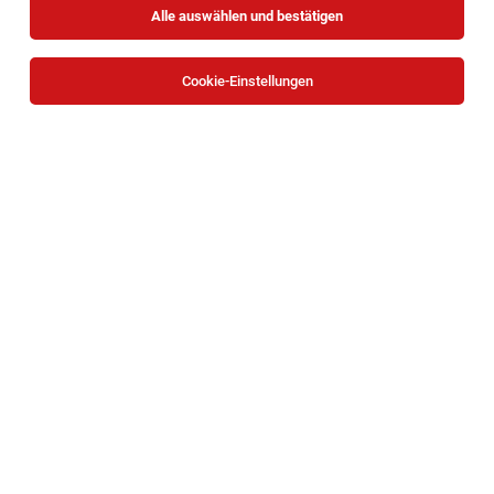
Alle auswählen und bestätigen
Sortieren
30 Jobs
Cookie-Einstellungen
Assistenz der Geschäftsführung (m/w/d)
Wien
03.08.2026
Vollzeit
GVS Austria e.U.
Ihre Aufgaben: