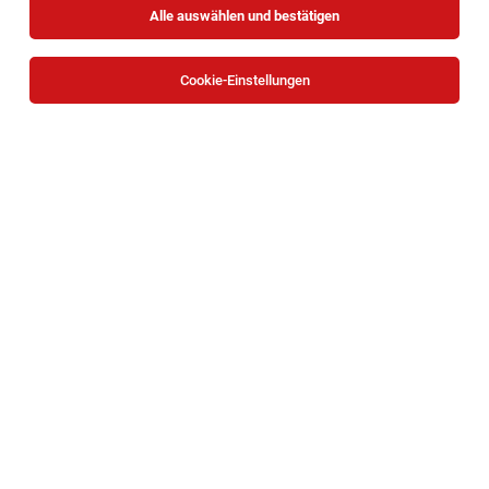
Alle auswählen und bestätigen
Sortieren
30 Jobs
Cookie-Einstellungen
IT Service Management – Techniker:in
(m/w/d)
Wien - Vereinigung von Ordensschulen
02.08.2026
Österreichs
Vollzeit
Vereinigung von Ordensschulen Österreichs
DEINE MISSION: