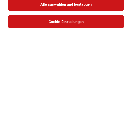
Alle auswählen und bestätigen
Cookie-Einstellungen
Die Stellenanzeige
Supervisor:in Publikumsservice
(m/w/d)
in
Wien
bei Museen der Stadt Wien ist leider nicht
mehr verfügbar oder wurde neu ausgeschrieben.
TOP-JOB
DGKP* | Pflege Zuhause Neunkirchen
Neunkirchen
05.08.2026
Teilzeit
Caritas Wien
Deine Aufgaben