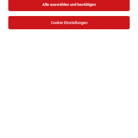
Alle auswählen und bestätigen
Sortieren
30 Jobs
Cookie-Einstellungen
TOP-JOB
Customer Success Manager mit Social-
Impact (38,5h) (w/m/x)
Wien
03.08.2026
Vollzeit
Formunauts GmbH