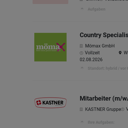
Aufgaben
Country Speciali
Mömax GmbH
Vollzeit
Wi
02.08.2026
Standort: hybrid / vor 
Mitarbeiter (m/w
V
KASTNER Gruppe
Ihre Aufgaben: