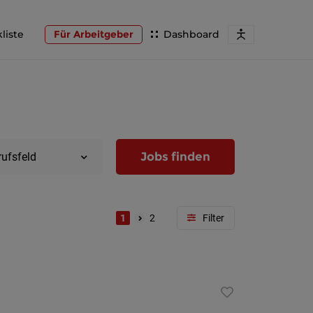
liste
Für Arbeitgeber
Dashboard
Jobs finden
rufsfeld
1
2
Region
Wien
Niederöst