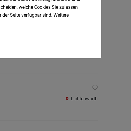
Oberpul
tscheiden, welche Cookies Sie zulassen
 der Seite verfügbar sind. Weitere
Oberwa
Rust
Österreic
Wien
Kärnte
Oberöst
Salzbu
Steier
Tirol
Lichtenwörth
Vorarlb
Südtirol
Internatio