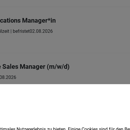
cations Manager*in
lzeit | befristet
02.08.2026
e Sales Manager (m/w/d)
08.2026
/w/d)
llzeit
04.08.2026
imales Nutzererlebnis zu bieten. Einige Cookies sind für den Be