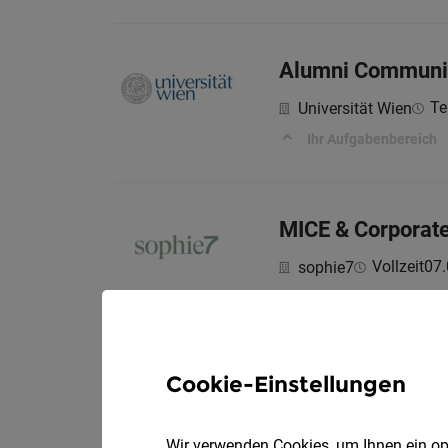
Alumni Communi
Tei
Universität Wien
Ihr Aufgabenbereich
MICE & Corporat
Vollzeit
07.
sophie7
SEA Manager (m
Cookie-Einstellungen
Vo
GVS Austria e.U.
Wir verwenden Cookies, um Ihnen ein opt