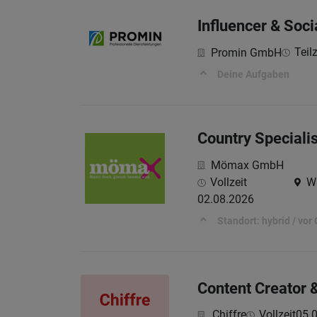
Influencer & Soci
Teil
Promin GmbH
Deine Aufgaben
Country Speciali
Mömax GmbH
Vollzeit
Wi
02.08.2026
Standort: hybrid / vor 
Content Creator 
Chiffre
Vollzeit
05.