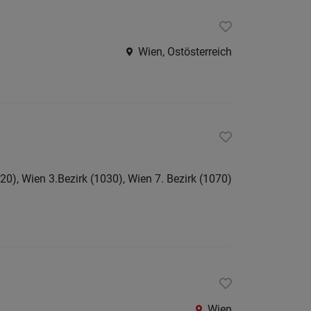
Krems
an
der
Wien, Ostösterreich
Donau
Krems-
Land
Lilienfe
Melk
20), Wien 3.Bezirk (1030), Wien 7. Bezirk (1070)
Mistel
Mödlin
Neunki
Scheib
St.
Pölten
Wien