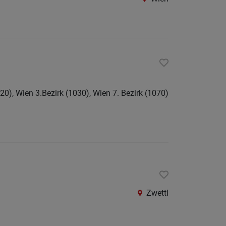
St.
Pölten-
Land
Tulln
Waidho
an
20), Wien 3.Bezirk (1030), Wien 7. Bezirk (1070)
der
Thaya
Waidho
an
der
Ybbs
Zwettl
Wiener
Neusta