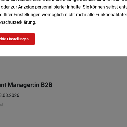
 oder zur Anzeige personalisierter Inhalte. Sie können selbst en
d Ihrer Einstellungen womöglich nicht mehr alle Funktionalitäten
nschutzerklärung
.
ager (m/w/d)
kie-Einstellungen
llzeit
03.08.2026
unt Manager:in B2B
3.08.2026
st