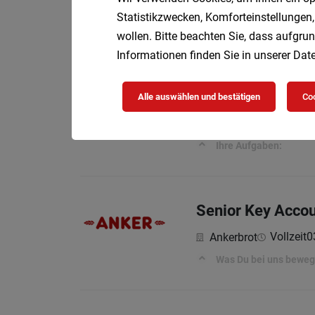
Ihre Aufgaben:
Statistikzwecken, Komforteinstellungen,
wollen. Bitte beachten Sie, dass aufgrun
Informationen finden Sie in unserer
Date
E-Commerce Man
Alle auswählen und bestätigen
Coo
Vo
GVS Austria e.U.
Ihre Aufgaben:
Senior Key Acco
Vollzeit
0
Ankerbrot
Was Du bei uns beweg