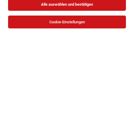
Alle auswählen und bestätigen
Sortieren
30 Jobs
Cookie-Einstellungen
Praktikant:in Marketing (m/w/d)
Tulln
03.08.2026
Vollzeit | Teilzeit | befristet
AGRANA Stärke GmbH / AGRANA Zucker GmbH
Was erwartet dich bei uns?