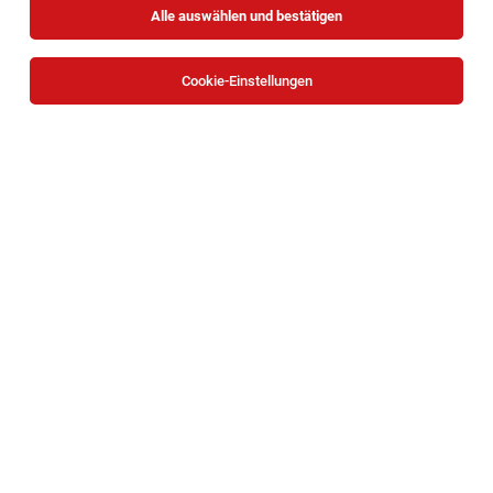
Alle auswählen und bestätigen
Cookie-Einstellungen
Zivildiener (m/w/d)
Gmünd
03.08.2026
Vollzeit | befristet | Praktikum
Gesellschaft für ganzheitliche Förderung und Therapie
NÖ GmbH
Wir suchen dich als Zivildiener