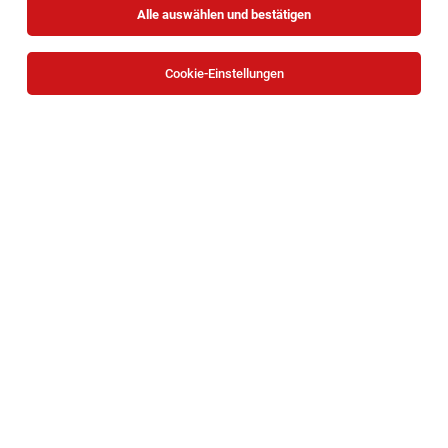
Alle auswählen und bestätigen
Alle Filter
Zwettl
Cookie-Einstellungen
Influencer & Social Media Creator
Wien, Ostösterreich
06.08.2026
Teilzeit | Geringfügig
Promin GmbH
Deine Aufgaben