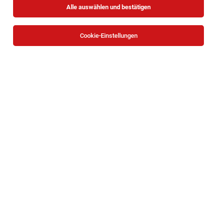
Alle auswählen und bestätigen
Sortieren
30 Jobs
Cookie-Einstellungen
Erfahrene:r Betriebstechniker:in (m/w/d) für
Produktionsoptimierung & Störungsanalyse
Lichtenwörth
05.08.2026
Vollzeit
Ankerbrot
Diese Aufgaben begeistern Dich