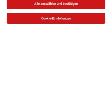
Alle auswählen und bestätigen
Cookie-Einstellungen
HKLS-Monteur (m/w/d) – Anlagenbau &
Gebäudetechnik
Bad Sauerbrunn
05.08.2026
Vollzeit
ISS Austria Holding GmbH
IHR PROFIL