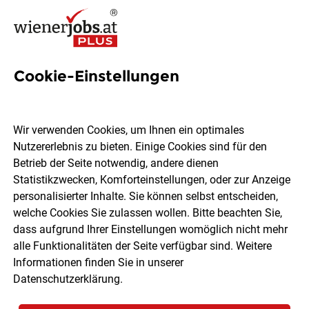
Cookie-Einstellungen
Instandhaltungstechniker:in
(m/w/d) - sicherer
Wir verwenden Cookies, um Ihnen ein optimales
Arbeitsplatz im familiären
Nutzererlebnis zu bieten. Einige Cookies sind für den
Betrieb der Seite notwendig, andere dienen
Team
Statistikzwecken, Komforteinstellungen, oder zur Anzeige
personalisierter Inhalte. Sie können selbst entscheiden,
welche Cookies Sie zulassen wollen. Bitte beachten Sie,
Ankerbrot
dass aufgrund Ihrer Einstellungen womöglich nicht mehr
alle Funktionalitäten der Seite verfügbar sind. Weitere
Informationen finden Sie in unserer
Lichtenwörth
Vollzeit
06.08.2026
Datenschutzerklärung
.