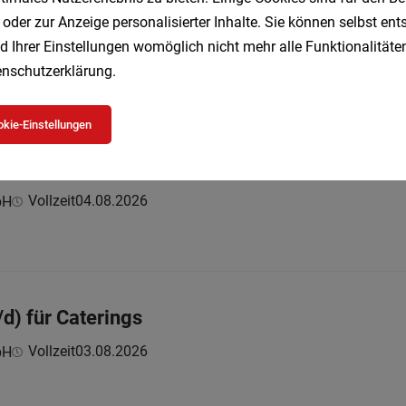
d) für 30 Std. / Woche
 oder zur Anzeige personalisierter Inhalte. Sie können selbst en
d Ihrer Einstellungen womöglich nicht mehr alle Funktionalitäten
Teilzeit
04.08.2026
bH
nschutzerklärung
.
kie-Einstellungen
(w/m/d) mit C-95-Schein
Vollzeit
04.08.2026
bH
) für Caterings
Vollzeit
03.08.2026
bH