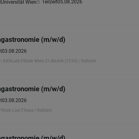
Teilzeit
05.08.2026
Universität Wien
mgastronomie (m/w/d)
t
03.08.2026
| XXXLutz Filiale Wien 21.Bezirk (1210) | Vollzeit
mgastronomie (m/w/d)
t
03.08.2026
iliale Laa/Thaya | Vollzeit
mgastronomie (m/w/d)