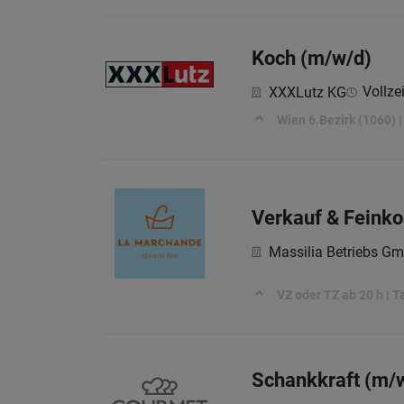
Koch (m/w/d)
Vollzei
XXXLutz KG
Wien 6.Bezirk (1060) |
Verkauf & Feinko
Massilia Betriebs G
VZ oder TZ ab 20 h | 
Schankkraft (m/w