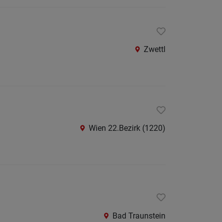
St.
Pölten-
Land
Zwettl
Tulln
Waidho
an
der
Thaya
Wien 22.Bezirk (1220)
Waidho
an
der
Ybbs
Wiener
Neusta
Bad Traunstein