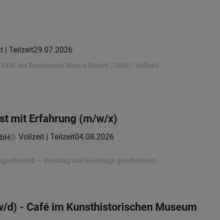
t | Teilzeit
29.07.2026
 XXXLutz Restaurant Wien 6.Bezirk (1060) | Vollzeit
st mit Erfahrung (m/w/x)
Vollzeit | Teilzeit
04.08.2026
mbH
Tagesbetrieb — Sonntag und Feiertage geschlossen
/d) - Café im Kunsthistorischen Museum