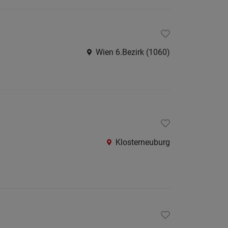
Berufsfeld
Anstellungsa
Wien 6.Bezirk (1060)
Als Jobfinder spe
Jobs
der
letzten
24
Stunden
Klosterneuburg