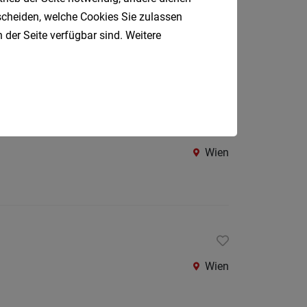
Oberpul
tscheiden, welche Cookies Sie zulassen
 der Seite verfügbar sind. Weitere
Oberwa
Wien
Rust
Österreic
Kärnte
Oberöst
Wien
Salzbu
Steier
Tirol
Vorarlb
Südtirol
Wien
Internatio