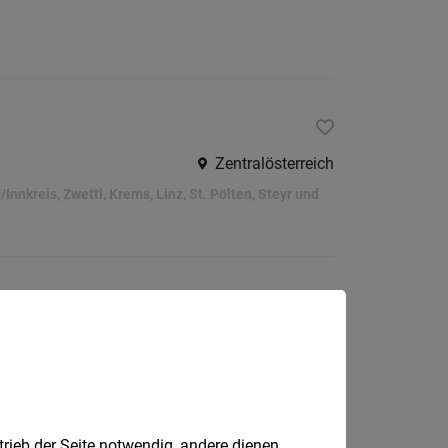
Wiener
Neusta
Land
Zwettl
Burgenla
Zentralösterreich
Eisenst
Innkreis, Zwettl, Krems, Linz, St. Pölten, Steyr und
Eisenst
Umgeb
Güssin
Jenner
Matter
Tulln/Langenrohr
Neusie
am
See
trieb der Seite notwendig, andere dienen