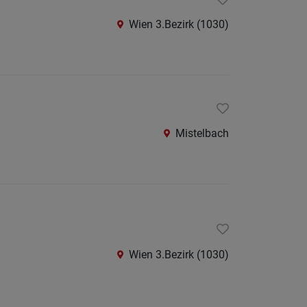
Krems
an
Wien 3.Bezirk (1030)
der
Donau
Krems-
Land
Lilienfe
Mistelbach
Melk
Mistel
Mödlin
Neunki
Scheib
Wien 3.Bezirk (1030)
St.
Pölten