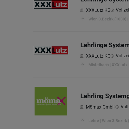
Vollzei
XXXLutz KG
Wien 3.Bezirk (1030) |
Lehrlinge Syste
Vollzei
XXXLutz KG
Mistelbach | XXXLutz F
Lehrling System
Voll
Mömax GmbH
Lehre | Wien 3.Bezirk 