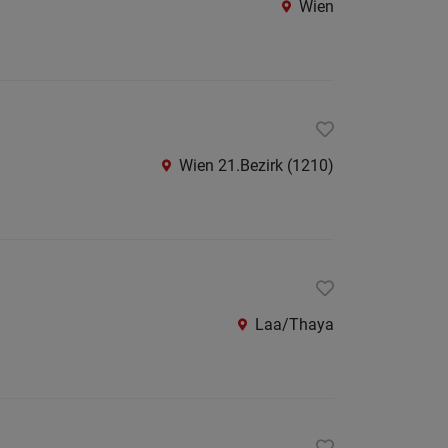
Wien
Amstet
Baden
bei
Wien
Bruck
Wien 21.Bezirk (1210)
an
der
Leitha
Gmünd
Gänser
Laa/Thaya
Hollab
Horn
Korneu