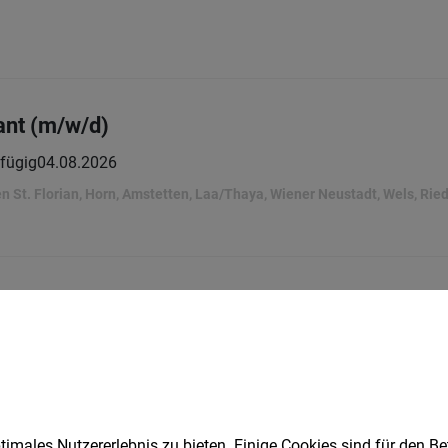
ant (m/w/d)
fügig
04.08.2026
en St. Florian, Horn, Amstetten, Laa/Thaya, Wiener Neustadt, Wels, Ried/
ant (m/w/d)
fügig
24.07.2026
imales Nutzererlebnis zu bieten. Einige Cookies sind für den Be