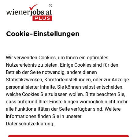
Cookie-Einstellungen
Mitarbeiter*in Catering
(m/w/d) - 30
Wir verwenden Cookies, um Ihnen ein optimales
Wochenstunden
Nutzererlebnis zu bieten. Einige Cookies sind für den
Betrieb der Seite notwendig, andere dienen
Statistikzwecken, Komforteinstellungen, oder zur Anzeige
Sigmund Freud PrivatUniversität Wien
personalisierter Inhalte. Sie können selbst entscheiden,
welche Cookies Sie zulassen wollen. Bitte beachten Sie,
dass aufgrund Ihrer Einstellungen womöglich nicht mehr
Wien
Teilzeit
06.08.2026
alle Funktionalitäten der Seite verfügbar sind. Weitere
Informationen finden Sie in unserer
Datenschutzerklärung
.