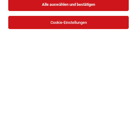
Alle auswählen und bestätigen
Cookie-Einstellungen
Die Stellenanzeige
Leitung Vertrieb Care Catering
(m/w/d)
in
Wien
bei GMS GOURMET GmbH ist leider nicht
mehr verfügbar oder wurde neu ausgeschrieben.
Zum Firmenprofil
TOP-JOB
BACKBOX- & Regalbetreuer (m/w/d)
Mariazeller Straße 81, 3100 Sankt Pölten
St. Pölten
07.08.2026
Teilzeit | Geringfügig