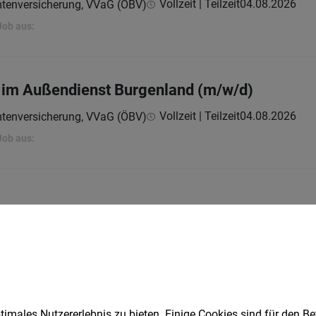
Vollzeit | Teilzeit
04.08.2026
mtenversicherung, VVaG (ÖBV)
Job aus:
 im Außendienst Burgenland (m/w/d)
Vollzeit | Teilzeit
04.08.2026
mtenversicherung, VVaG (ÖBV)
Job aus:
erkauf (w/m/d)
Teilzeit
03.08.2026
odegesellschaft m.b.H.
imales Nutzererlebnis zu bieten. Einige Cookies sind für den Be