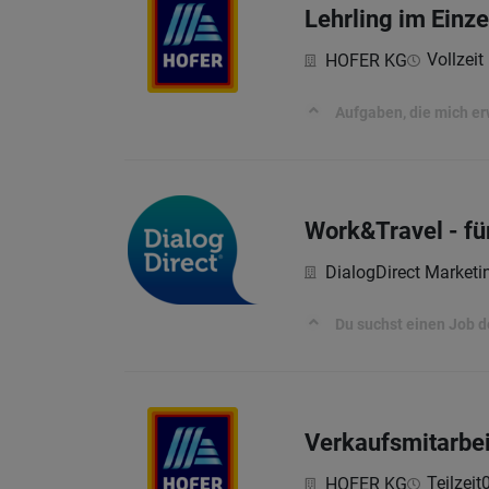
Lehrling im Einz
Vollzeit 
HOFER KG
Aufgaben, die mich e
Work&Travel - fü
DialogDirect Market
Du suchst einen Job d
Verkaufsmitarbei
Teilzeit
HOFER KG