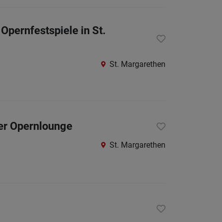
Berufsfeld
Opernfestspiele in St.
Anstellungsa
St. Margarethen
Als Jobfinder spe
Jobs
der
letzten
der Opernlounge
24
Stunden
St. Margarethen