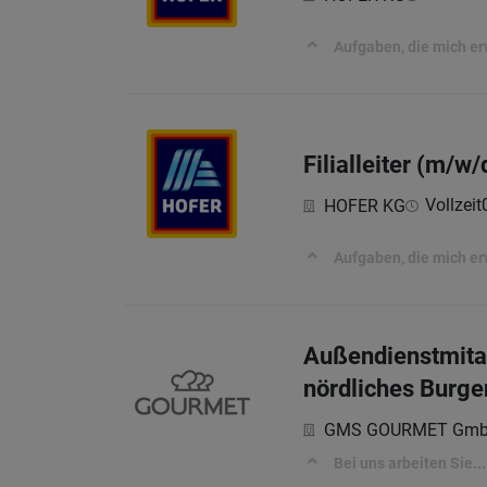
Aufgaben, die mich e
Filialleiter (m/w
Vollzeit
HOFER KG
Aufgaben, die mich e
Außendienstmitar
nördliches Burge
GMS GOURMET Gm
Bei uns arbeiten Sie...