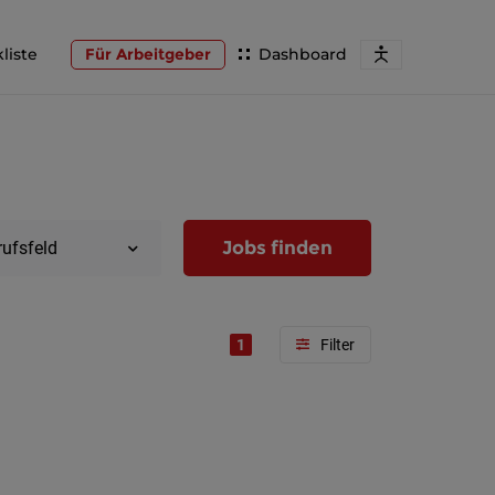
liste
Für Arbeitgeber
Dashboard
Jobs finden
rufsfeld
1
Region
Wien
Niederöst