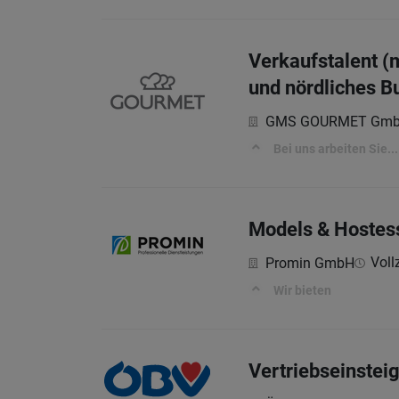
Verkaufstalent (
und nördliches B
GMS GOURMET Gm
Bei uns arbeiten Sie...
Models & Hostes
Vollz
Promin GmbH
Wir bieten
Vertriebseinstei