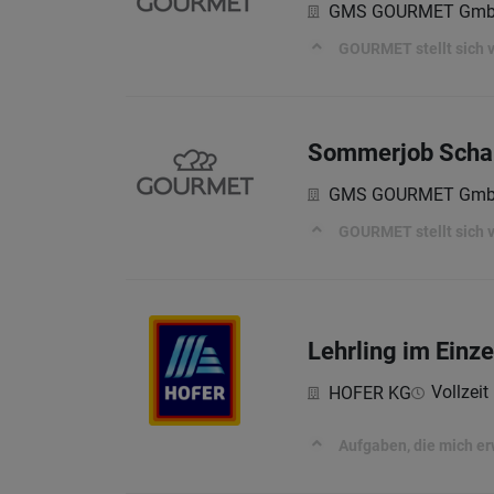
GMS GOURMET Gm
GOURMET stellt sich vo
Sommerjob Schank
GMS GOURMET Gm
GOURMET stellt sich vo
Lehrling im Einz
Vollzeit 
HOFER KG
Aufgaben, die mich e