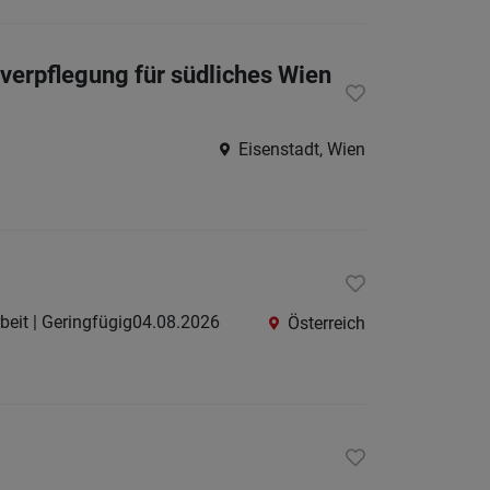
St.
Pölten-
verpflegung für südliches Wien
Land
Tulln
Eisenstadt, Wien
Waidho
an
der
Thaya
Waidho
arbeit | Geringfügig
04.08.2026
an
Österreich
der
Ybbs
Wiener
Neusta