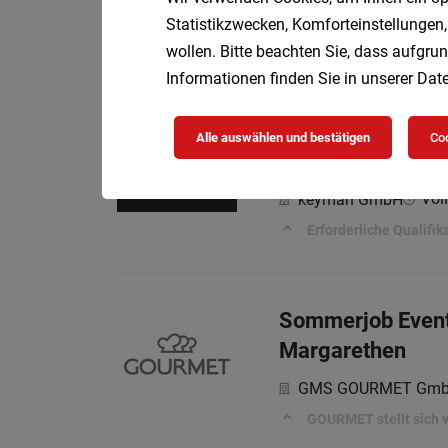
Statistikzwecken, Komforteinstellungen,
Schnupperzeit in
wollen. Bitte beachten Sie, dass aufgrun
SAMARITERBUND
Informationen finden Sie in unserer
Date
Alle auswählen und bestätigen
Coo
Recruiter (m/w/d
Voll
keyman GmbH
Erforderliche Qualifik
Sommerjob Eventlo
Margarethen
GMS GOURMET Gm
GOURMET stellt sich vo