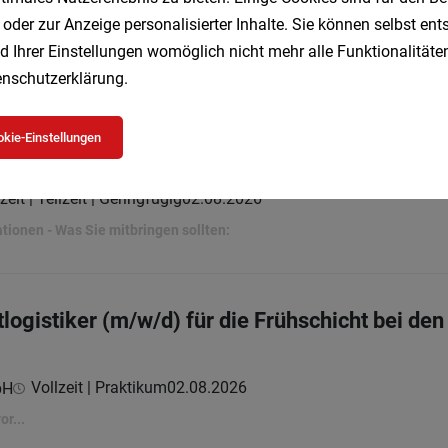
 oder zur Anzeige personalisierter Inhalte. Sie können selbst en
 den Samariterbund-Pflegeeinrichtungen
d Ihrer Einstellungen womöglich nicht mehr alle Funktionalitäten
Vollzeit
03.08.2026
nschutzerklärung
.
kie-Einstellungen
)
zeit | Teilzeit | Geringfügig
02.08.2026
ationen - Was Sie mitbringen sollten:
gistiker (m/w/d) für die Frühschicht bei den 
Vollzeit | Praktikum
02.08.2026
bH
r...