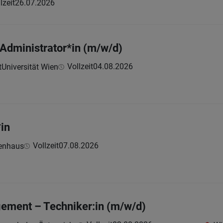
lzeit
26.07.2026
Administrator*in (m/w/d)
Vollzeit
04.08.2026
Universität Wien
*in
Vollzeit
07.08.2026
kenhaus
ement – Techniker:in (m/w/d)