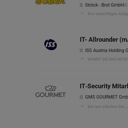
Ströck - Brot GmbH
Ihre zukünftigen Auf
IT- Allrounder (m
ISS Austria Holding
WOMIT SIE UNS BEG
IT‑Security Mitar
GMS GOURMET Gm
Bei uns arbeiten Sie...