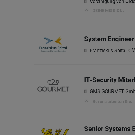
Vereinigung von Orde
DEINE MISSION:
System Engineer 
V
Franziskus Spital
IT‑Security Mitar
GMS GOURMET Gm
Bei uns arbeiten Sie...
Senior Systems E