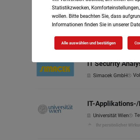
Statistikzwecken, Komforteinstellungen,
IT-Security Admin
wollen. Bitte beachten Sie, dass aufgrun
Informationen finden Sie in unserer
Date
Vollzei
Caritas Wien
Deine Aufgaben
Alle auswählen und bestätigen
Coo
IT Security Anal
Vol
Simacek GmbH
IT-Applikations-
Tei
Universität Wien
Ihr persönlicher Wirk