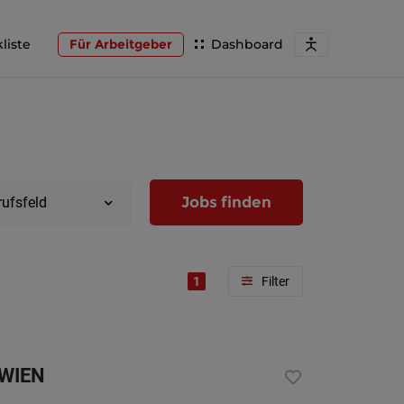
liste
Für Arbeitgeber
Dashboard
Jobs finden
rufsfeld
1
Region
Wien
 WIEN
Niederöst