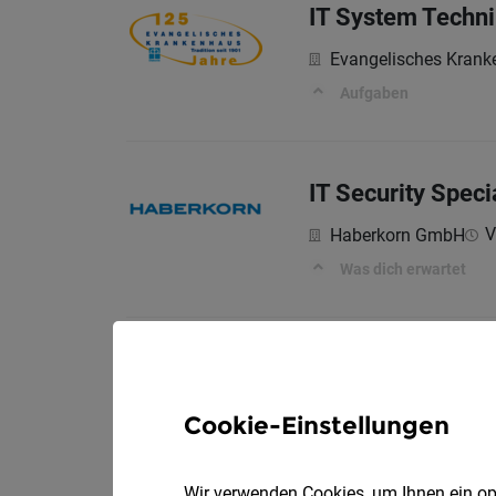
IT System Techni
Evangelisches Kran
Aufgaben
IT Security Speci
V
Haberkorn GmbH
Was dich erwartet
Junior IT Securit
Vo
NOVOMATIC AG
Cookie-Einstellungen
IHRE AUFGABEN
Wir verwenden Cookies, um Ihnen ein opt