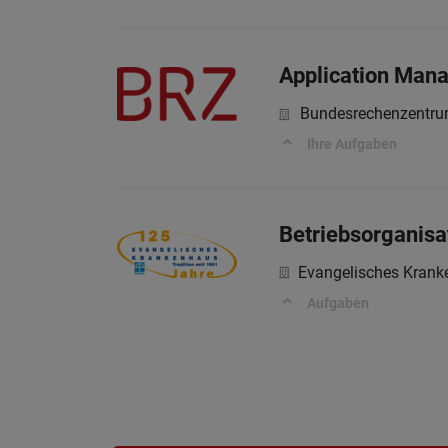
Application Man
Bundesrechenzentr
Ihre Aufgaben
Betriebsorganis
Evangelisches Kran
Aufgaben