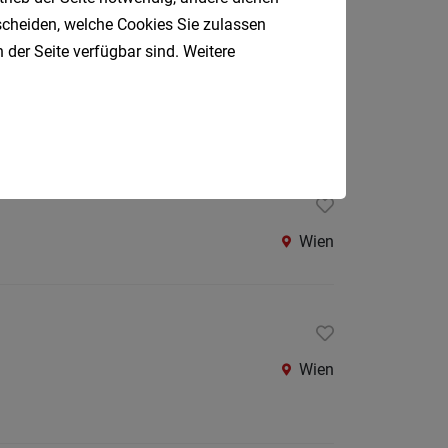
Oberpul
tscheiden, welche Cookies Sie zulassen
 der Seite verfügbar sind. Weitere
Oberwa
Wien
Rust
Österreic
Kärnte
Oberöst
Salzbu
Wien
Steier
Tirol
Vorarlb
Wien
Südtirol
Internatio