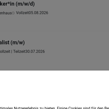
ker*in (m/w/d)
Vollzeit
05.08.2026
kenhaus
alist (m/w)
ollzeit | Teilzeit
30.07.2026
y Engineer (w/m/x)
llzeit
02.08.2026
imales Nutzererlebnis zu bieten. Einige Cookies sind für den Be