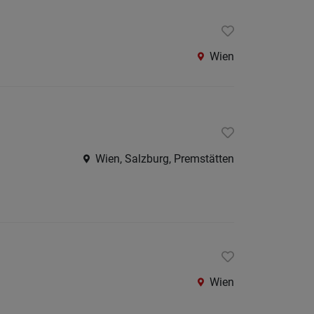
Berufsfeld
Wien
Anstellungsa
Als Jobfinder spe
Jobs
der
Wien, Salzburg, Premstätten
letzten
24
Stunden
Wien