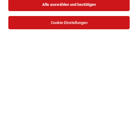
Alle auswählen und bestätigen
Sortieren
30 Jobs
Cookie-Einstellungen
TOP-JOB
BACKBOX- & Regalbetreuer (m/w/d)
Mariazeller Straße 81, 3100 Sankt Pölten
St. Pölten
07.08.2026
Teilzeit | Geringfügig
HOFER KG
Aufgaben, die mich erwarten