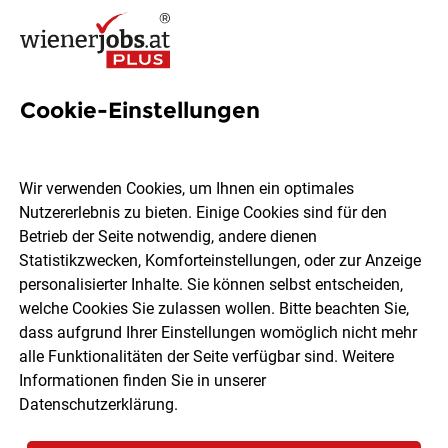
Cookie-Einstellungen
Ø 3.300 € in nur 4 Wochen -
DEIN flexibler Ferialjob mit
Wir verwenden Cookies, um Ihnen ein optimales
Sinn: Starte als Fundraiser
Nutzererlebnis zu bieten. Einige Cookies sind für den
Betrieb der Seite notwendig, andere dienen
(m/w/d) für NGOs
Statistikzwecken, Komforteinstellungen, oder zur Anzeige
personalisierter Inhalte. Sie können selbst entscheiden,
welche Cookies Sie zulassen wollen. Bitte beachten Sie,
hsp DIE FUNDRAISER GmbH
dass aufgrund Ihrer Einstellungen womöglich nicht mehr
alle Funktionalitäten der Seite verfügbar sind. Weitere
Informationen finden Sie in unserer
österreichweit
Freelancer, Projektarbeit
29.07.2026
Datenschutzerklärung
.