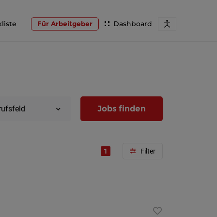
liste
Für Arbeitgeber
Dashboard
Jobs finden
rufsfeld
1
Region
Wien
Niederöst