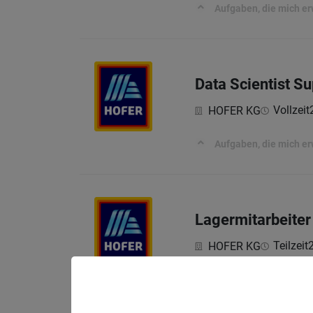
Aufgaben, die mich e
Data Scientist 
Vollzeit
HOFER KG
Aufgaben, die mich e
Lagermitarbeiter
Teilzeit
HOFER KG
Aufgaben, die mich e