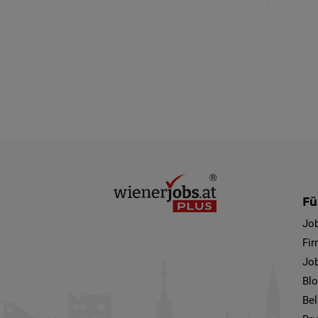
Fü
Jo
Fi
Job
Bl
Bel