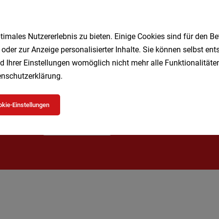
1
imales Nutzererlebnis zu bieten. Einige Cookies sind für den Be
 oder zur Anzeige personalisierter Inhalte. Sie können selbst en
d Ihrer Einstellungen womöglich nicht mehr alle Funktionalitäten
Speichere deine Suche als 
nschutzerklärung
.
Erhalte alle neuen Stellenangebote automatisch per
kie-Einstellungen
Jetzt anlegen