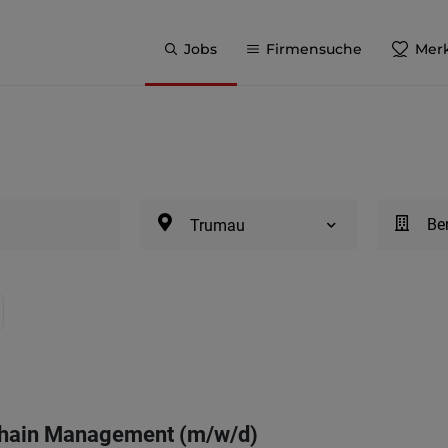
Jobs
Firmensuche
Merk
Be
Trumau
Chain Management (m/w/d)