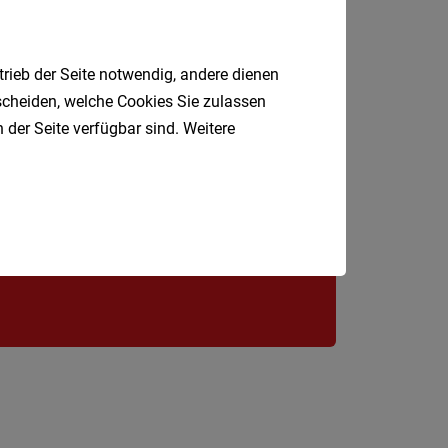
St.
Pölten-
trieb der Seite notwendig, andere dienen
Land
tscheiden, welche Cookies Sie zulassen
Tulln
 der Seite verfügbar sind. Weitere
Waidho
Jobfinder.
an
 E-Mail.
der
Thaya
Waidho
an
der
Ybbs
Wiener
Neusta