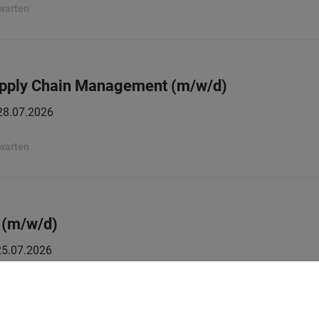
rwarten
Supply Chain Management (m/w/d)
28.07.2026
rwarten
 (m/w/d)
25.07.2026
rwarten