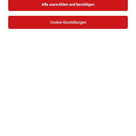
Alle auswählen und bestätigen
Sortieren
30 Jobs
Cookie-Einstellungen
TOP-JOB
Customer Success Manager mit Social-
Impact (38,5h) (w/m/x)
Wien
03.08.2026
Vollzeit
Formunauts GmbH
TOP-JOB
Behindertenbetreuer*in | Wohnhaus