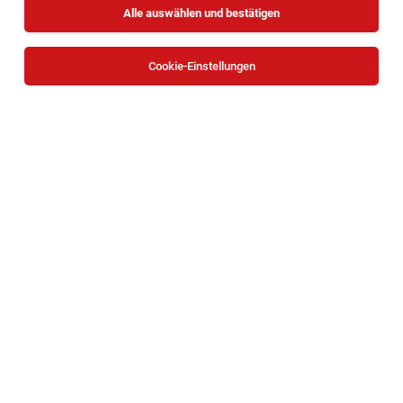
Alle auswählen und bestätigen
Alle Filter
Jennersdorf
Cookie-Einstellungen
Die Stellenanzeige
Fachberater (m/w/d) im Außendienst
für die Gastronomie und Großverbraucher
in
Jennersdorf
bei KASTNER Gruppe ist leider nicht mehr
verfügbar oder wurde neu ausgeschrieben.
Zum Firmenprofil
Work&Travel - für NGOs auf Reisen - 3.100,-