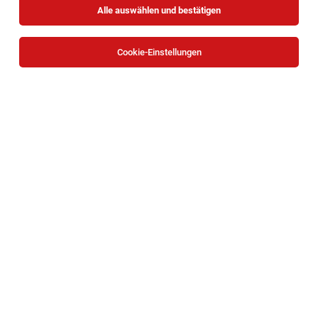
Alle auswählen und bestätigen
Alle Filter
Korneuburg
Cookie-Einstellungen
Sozialpädagog*in für Kinder und Jugendliche
(m/w/d) – mobil, professionell und
eigenständig arbeiten
Mistelbach, Gänserndorf, Korneuburg
07.08.2026
Vollzeit | Teilzeit
Jugend am Werk Niederösterreich GmbH
Das Aufgabenfeld: Vielfältig, bunt und herausfordernd