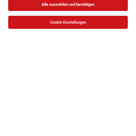
Alle auswählen und bestätigen
Cookie-Einstellungen
Die Stellenanzeige
Bilanzbuchhalter (m/w/d)
in
Wien
bei
ÖSW - Österreichisches Siedlungswerk Gemeinnützige
Wohnungsaktiengesellschaft ist leider nicht mehr
verfügbar oder wurde neu ausgeschrieben.
Zum Firmenprofil
TOP-JOB
Mitarbeiter Verladung (all genders)
Waidhofen an der Ybbs
03.08.2026
Vollzeit
bene