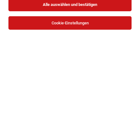
Alle auswählen und bestätigen
Sortieren
30 Jobs
Cookie-Einstellungen
TOP-JOB
HR Payroll Specialist (m/w/x) – 30 Std. in
Wien
Wien
03.08.2026
Teilzeit
KSV1870
Ihr Aufgabengebiet:
TOP-JOB
Erfahrene:r Personalverrechner:in - Teilzeit
30 Std./Woche in Wien