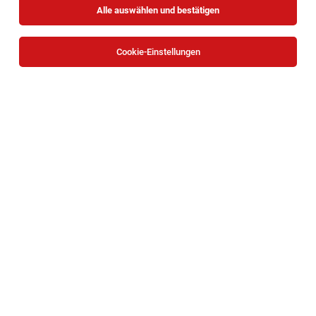
Alle auswählen und bestätigen
Cookie-Einstellungen
Die Stellenanzeige
Nachwuchsführungskraft Gastronomie
(m/w/d)
in
Wien 15.Bezirk (1150), Wien 21.Bezirk (1210),
Wien 22.Bezirk (1220), Wien 3.Bezirk (1030)
bei XXXLutz
KG ist leider nicht mehr verfügbar oder wurde neu
ausgeschrieben.
Zum Firmenprofil
TOP-JOB
Behindertenbetreuer*in | Wohnhaus
Unternalb (WG 2 + 3) - Weinviertel