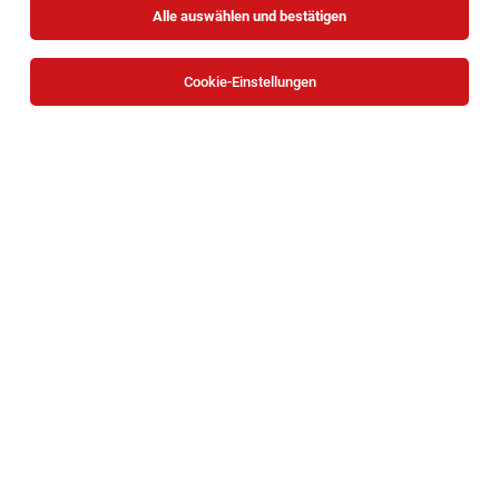
Alle auswählen und bestätigen
Cookie-Einstellungen
Project Management Officer (m/w/d)
Wien
06.08.2026
Vollzeit
Rheinmetall MAN Military Vehicles Österreich GesmbH
WOFÜR WIR SIE SUCHEN
HTL Absolvent (m/w/d)