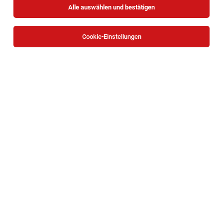
Alle auswählen und bestätigen
Alle Filter
Mödling
Cookie-Einstellungen
Game Designer (w/m/x)
Gumpoldskirchen
06.08.2026
Vollzeit
NOVOMATIC AG
IHRE AUFGABEN