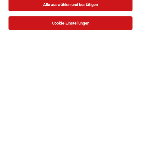
Alle auswählen und bestätigen
Cookie-Einstellungen
Die Stellenanzeige
Filialleiter:in Stellvertreter (m/w/d)
in
Wien
bei Bäckerei Öfferl GmbH ist leider nicht mehr
verfügbar oder wurde neu ausgeschrieben.
Zum Firmenprofil
TOP-JOB
IT Service Desk Specialist (24/7)
Wien
05.08.2026
Vollzeit | Teilzeit
ASFINAG
Ihre Aufgaben: