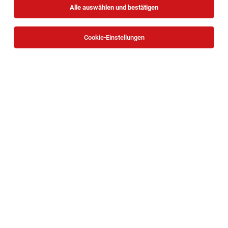
Alle auswählen und bestätigen
Cookie-Einstellungen
Work & Study IT Softwareentwicklung:
Studieren & IT Innovationen vorantreiben
Wien
27.07.2026
Teilzeit | befristet
ASFINAG
Ihre Aufgaben:
IT Operations & Service Coordinator (m/w/d)
Wien
04.08.2026
Vollzeit