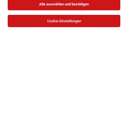
Alle auswählen und bestätigen
Sortieren
30 Jobs
Cookie-Einstellungen
KellnerIn mit Inkasso (m/w/d)
Wien
06.08.2026
Vollzeit
Zum Schwarzen Kameel - PuM Friese GmbH
Wir freuen uns auf Ihre Bewerbung!