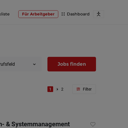
liste
Für Arbeitgeber
Dashboard
Jobs finden
rufsfeld
1
2
Region
Wien
aten- & Systemmanagement
Niederöst