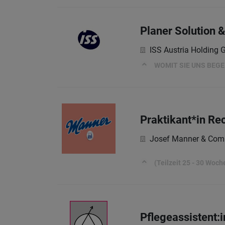
Planer Solution &
ISS Austria Holding
WOMIT SIE UNS BEG
Praktikant*in Re
Josef Manner & Com
(Teilzeit 25 - 30 Woc
Pflegeassistent: