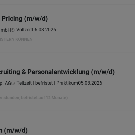
 Pricing (m/w/d)
Vollzeit
06.08.2026
 GmbH
EISTERN KÖNNEN
cruiting & Personalentwicklung (m/w/d)
Teilzeit | befristet | Praktikum
05.08.2026
p. AG
henstunden, befristet auf 12 Monate)
in (m/w/d)