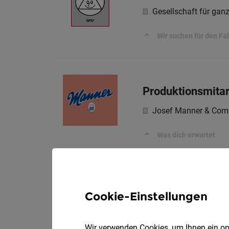
Gesellschaft für ga
Wir suchen für den Fa
Produktionsmitar
Josef Manner & Com
Was dich erwartet
Junior Key Acco
Cookie-Einstellungen
Josef Manner & Com
Wir verwenden Cookies, um Ihnen ein opt