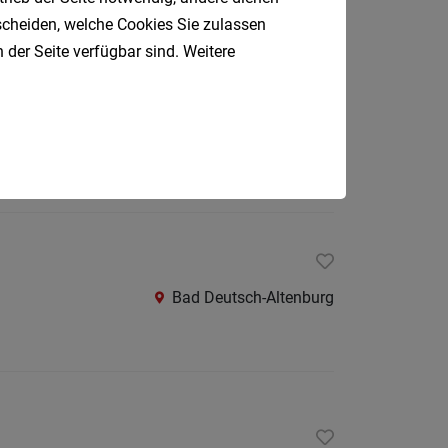
Oberpul
tscheiden, welche Cookies Sie zulassen
 der Seite verfügbar sind. Weitere
Oberwa
Rust
Österreic
Wien
Kärnte
Oberöst
Salzbu
Steier
Bad Deutsch-Altenburg
Tirol
Vorarlb
Südtirol
Internatio