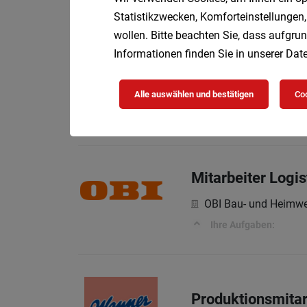
Was dich erwartet
Statistikzwecken, Komforteinstellungen,
wollen. Bitte beachten Sie, dass aufgrun
Informationen finden Sie in unserer
Date
Trainee HR Repor
Te
Universität Wien
Alle auswählen und bestätigen
Coo
Dein persönlicher Wi
Mitarbeiter Logis
OBI Bau- und Heimwe
Ihre Aufgaben:
Produktionsmitar