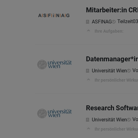
Mitarbeiter:in C
Teilzeit
03
ASFINAG
Ihre Aufgaben:
Datenmanager*i
Vo
Universität Wien
Ihr persönlicher Wirk
Research Softwar
Vol
Universität Wien
Ihr persönlicher Wirk