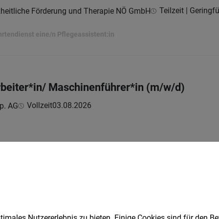
Teilzeit | Geringf
nzheitliche Förderung und Therapie NÖ GmbH
hrtendienst eine/n Pflegeassistent:in
beiter*in/ Maschinenführer*in (m/w/d)
Vollzeit
03.08.2026
p. AG
unt Manager (m/w/d)
Vollzeit
03.08.2026
p. AG
imales Nutzererlebnis zu bieten. Einige Cookies sind für den Be