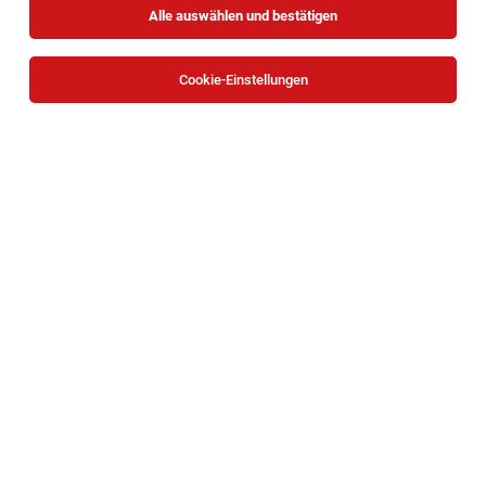
Alle auswählen und bestätigen
Sortieren
30 Jobs
Cookie-Einstellungen
Controller (m/w/d)
Wien
04.08.2026
Vollzeit
ÖSW - Österreichisches Siedlungswerk Gemeinnützige
Wohnungsaktiengesellschaft
Aufgaben