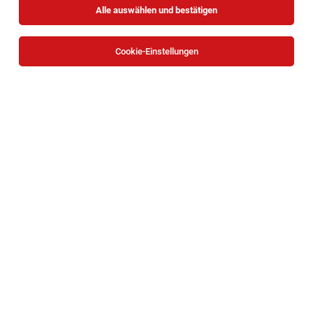
Alle auswählen und bestätigen
Cookie-Einstellungen
TOP-JOB
Mitarbeiter Verladung (all genders)
Waidhofen an der Ybbs
03.08.2026
Vollzeit
bene
Unternehmensbeschreibung
Wieger (m/w/d)