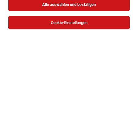
Alle auswählen und bestätigen
Sortieren
30 Jobs
Cookie-Einstellungen
TOP-JOB
Mitarbeiter Verladung (all genders)
Waidhofen an der Ybbs
03.08.2026
Vollzeit
bene
Unternehmensbeschreibung