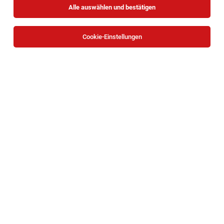
Alle auswählen und bestätigen
Cookie-Einstellungen
Die Stellenanzeige
Fachexpert*in E-Learning
in
Wien
bei
Häuser zum Leben ist leider nicht mehr verfügbar oder
wurde neu ausgeschrieben.
Zum Firmenprofil
TOP-JOB
Mitarbeiter Verladung (all genders)
Waidhofen an der Ybbs
03.08.2026
Vollzeit
bene
Unternehmensbeschreibung