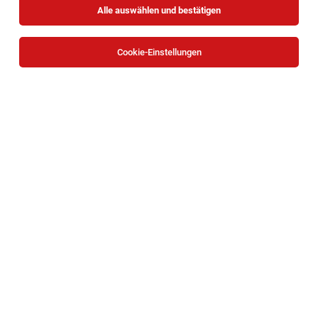
Alle auswählen und bestätigen
Cookie-Einstellungen
IT‑Security Mitarbeiter (m/w/d)
Wien
04.08.2026
Vollzeit
GMS GOURMET GmbH
Bei uns arbeiten Sie...