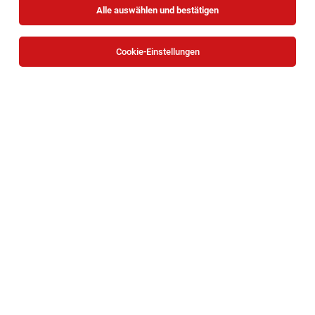
Alle auswählen und bestätigen
Cookie-Einstellungen
Senior Netzwerk Administrator*in (m/w/d)
Wien
04.08.2026
Vollzeit
Sigmund Freud PrivatUniversität Wien
Ihre Aufgaben:
IT Security Analyst (m/w/d) in WIEN
Wien
28.07.2026
Vollzeit