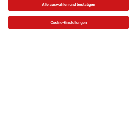
Alle auswählen und bestätigen
Sortieren
30 Jobs
Cookie-Einstellungen
Post-Doc (m/w/d) im Bereich
Ausbildungsforschung Psychotherapie - 20
Wochenstunden
Wien
05.08.2026
Teilzeit
Sigmund Freud PrivatUniversität Wien
Ihre Aufgaben: