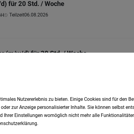
d) für 20 Std. / Woche
Teilzeit
06.08.2026
bH
er (m/w/d) für 30 Std. / Woche
Teilzeit
04.08.2026
bH
imales Nutzererlebnis zu bieten. Einige Cookies sind für den Be
/d) für 30 Std. / Woche
 oder zur Anzeige personalisierter Inhalte. Sie können selbst en
Teilzeit
04.08.2026
bH
d Ihrer Einstellungen womöglich nicht mehr alle Funktionalitäten
nschutzerklärung
.