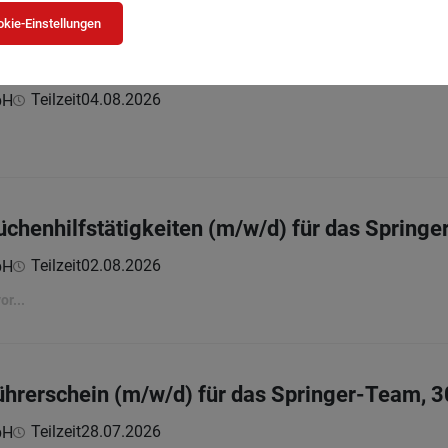
kie-Einstellungen
d) für 30 Std. / Woche
Teilzeit
04.08.2026
bH
Küchenhilfstätigkeiten (m/w/d) für das Spring
Teilzeit
02.08.2026
bH
r...
Führerschein (m/w/d) für das Springer-Team, 3
Teilzeit
28.07.2026
bH