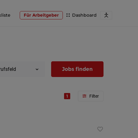
liste
Für Arbeitgeber
Dashboard
Jobs finden
rufsfeld
1
Region
Wien
Niederöst