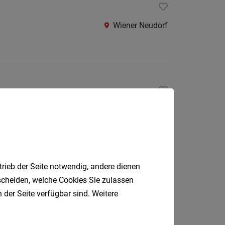
Wiener
Neusta
Wiener Neudorf
Land
Zwettl
Burgenla
Eisenst
Eisenst
Korneuburg
Umgeb
Güssin
Jenner
trieb der Seite notwendig, andere dienen
Matter
tscheiden, welche Cookies Sie zulassen
Neusie
Korneuburg
 der Seite verfügbar sind. Weitere
am
See