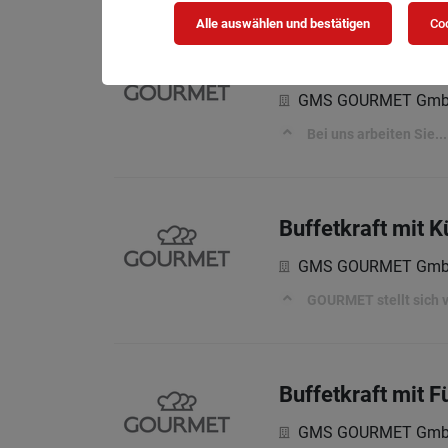
Alle auswählen und bestätigen
Coo
Buffetkraft (m/w/
GMS GOURMET Gm
Bei uns arbeiten Sie...
Buffetkraft mit 
GMS GOURMET Gm
GOURMET stellt sich vo
Buffetkraft mit 
GMS GOURMET Gm