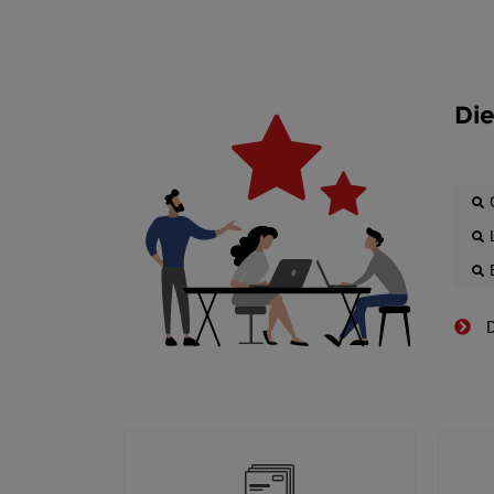
Die
D