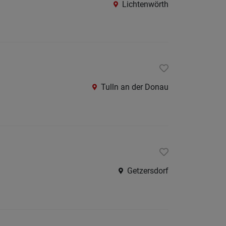
Lichtenwörth
Amstet
Baden
bei
Wien
Bruck
Tulln an der Donau
an
der
Leitha
Gmünd
Gänser
Getzersdorf
Hollab
Horn
Korneu